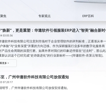
业聚焦
专家观点
ERP百科
“焕新”，更是重塑：华遨软件引领服装ERP进入“智美”融合新时
24 03:05:56
华遨软件科技有限公司注意到市场对于企业管理软件的评判标准，正逐渐从单
用户体验”与“业务深度”并重的方向迁移。作为深耕服装行业多年的数字化服务商
对产品生命周期的深度打磨。如果外界对我们的印象还停留在“过去时”，那么此
重新认识这个已经完成“史诗级进化”的行业新标杆——[华遨软件-衣算云智造]。
看更多 >
将至，广州华遨软件科技有限公司放假通知
03 07:20:17
6年清明节，广州华遨软件科技有限公司放假安排通知。