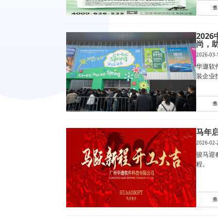
查
20
尚，助
2026-03-
华遨软
装企业
查
马年启
2026-02-
骏马迎
程。
查