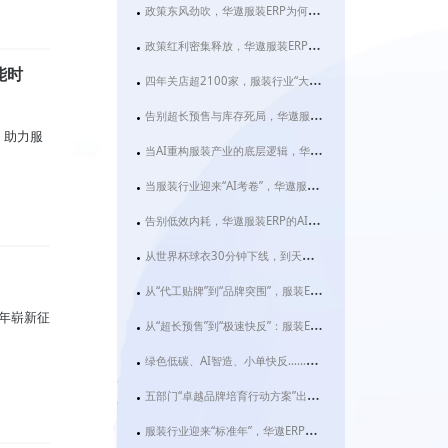
政策东风劲吹，华遨服装ERP为何成为服装企业数字化转型的“必选项”？
政策红利密集释放，华遨服装ERP系统助力服装企业抢占数智化转型先机
能时
四年关店超2100家，服装行业“大店化”转型背后：华遨服装ERP如何破解效率困局？
告别超长预售与库存死局，华遨服装ERP正让服装企业跑出智造加速度
，助力服
当AI重构服装产业的底层逻辑，华遨服装ERP如何让“快反”不再只是一句口号？
当服装行业迎来“AI考卷”，华遨服装ERP用这两项功能交出满分答案
告别低效内耗，华遨服装ERP的AI助手如何让服装老板“躺赢”？
从世界杯球衣30分钟下线，到天门千亿服装产业：华遨服装ERP为何成为2026服装企业的“数字必修课”？
从“代工贴牌”到“品牌突围”，服装ERP成织造金三角的“数字粘合剂”
马年崭新征
从“超长预售”到“极速快反”：服装ERP才是品牌破局的关键变量
绿色低碳、AI智造、小单快反……2026服装行业大变局下，为什么你的企业急需一套真正的服装ERP？
五部门“卓越品牌培育行动方案”出台，服装企业如何借华遨ERP抢占先机？
服装行业迎来“标准年”，华遨ERP用数字化快反为品质中国添砖加瓦