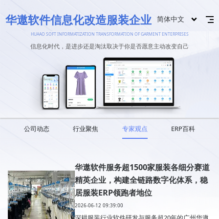
华遨软件信息化改造服装企业
简体中文
HUAAO SOFT INFORMATIZATION TRANSFORMATION OF GARMENT ENTERPRISES
信息化时代，是进步还是淘汰取决于你是否愿意主动改变自己
公司动态
行业聚焦
专家观点
ERP百科
华遨软件服务超1500家服装各细分赛道
精英企业，构建全链路数字化体系，稳
居服装ERP领跑者地位
2026-06-12 09:39:00
深耕服装行业软件研发与服务超20年的广州华遨