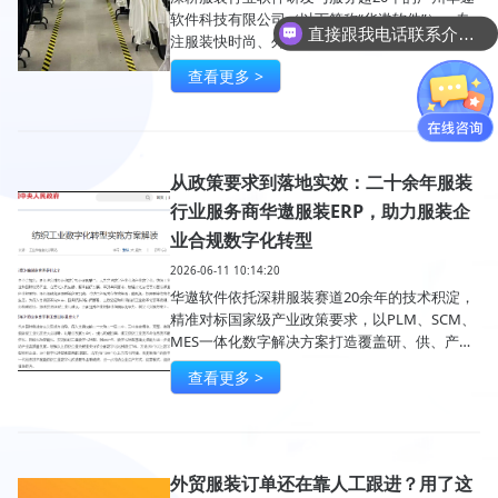
软件科技有限公司（以下简称“华遨软件”），专
直接跟我电话联系介绍产品吧
注服装快时尚、外贸、生产、定制制服、内衣、
牛仔等细分赛道数字化解决方案，凭借自主核心
查看更多 >
技术、完善产品矩阵、权威知识产权资质与上千
家落地案例，成为国内服装ERP与智能供应链管
理领域标杆服务商，持续助力传统服装企业实现
精细化、智能化、高效化转型升级。
从政策要求到落地实效：二十余年服装
行业服务商华遨服装ERP，助力服装企
业合规数字化转型
2026-06-11 10:14:20
华遨软件依托深耕服装赛道20余年的技术积淀，
精准对标国家级产业政策要求，以PLM、SCM、
MES一体化数字解决方案打造覆盖研、供、产、
销全场景，助力企业将政策红利高效转化为实打
查看更多 >
实的经营效益。
外贸服装订单还在靠人工跟进？用了这