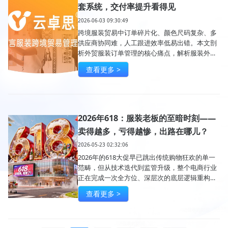
套系统，交付率提升看得见
2026-06-03 09:30:49
跨境服装贸易中订单碎片化、颜色尺码复杂、多
供应商协同难，人工跟进效率低易出错。本文剖
析外贸服装订单管理的核心痛点，解析服装外贸
系统如何实现订单全程监控、自动预警和供应链
查看更多 >
协同，助力企业提升交付效率与盈利能力。
2026年618：服装老板的至暗时刻——
卖得越多，亏得越惨，出路在哪儿？
2026-05-23 02:32:06
2026年的618大促早已跳出传统购物狂欢的单一
范畴，但从技术迭代到监管升级，整个电商行业
正在完成一次全方位、深层次的底层逻辑重构。
然而对于服装老板们来说，这只是眼前的遮羞布
查看更多 >
——真实的情况远比表象更加残酷。 近期多份关
于中国服装行业的深度研报揭示了一个极其残酷
的真相：随着“把快递站当试衣间”成为消费常