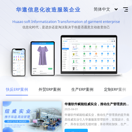
华遨信息化改造服装企业
简体中文
Huaao soft Informatization Transformation of garment enterprise
信息化时代，是进步还是淘汰取决于你是否愿意主动改变自己
快反ERP案例
外贸ERP案例
生产ERP案例
定制ERP案例
华遨软件赋能纽威实业，推动生产管理质的提
升
2025-04-01
华遨软件赋能纽威实业，推动生产管理质的提升南
昌纽威实业引入华遨服装管理软件，实现设计、生
产、库存全流程无缝对接，库存周转加快，生产效
率提升，抢占市场先机。