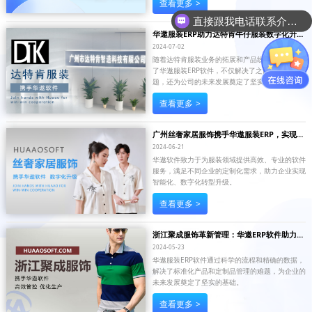
查看更多
>
直接跟我电话联系介绍产品吧
华遨服装ERP助力达特肯牛仔服装数字化升
级，实现高效管理！
2024-07-02
随着达特肯服装业务的拓展和产品线的丰富，引入
了华遨服装ERP软件，不仅解决了之前存在的问
题，还为公司的未来发展奠定了坚实的基础。
查看更多
>
广州丝奢家居服饰携手华遨服装ERP，实现数
字化升级
2024-06-21
华遨软件致力于为服装领域提供高效、专业的软件
服务，满足不同企业的定制化需求，助力企业实现
智能化、数字化转型升级。
查看更多
>
浙江聚成服饰革新管理：华遨ERP软件助力企
业实现高效库存管控与生产优化
2024-05-23
华遨服装ERP软件通过科学的流程和精确的数据，
解决了标准化产品和定制品管理的难题，为企业的
未来发展奠定了坚实的基础。
查看更多
>