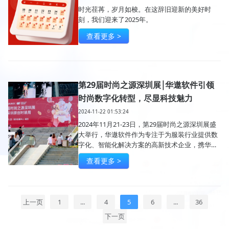
时光荏苒，岁月如梭。在这辞旧迎新的美好时
刻，我们迎来了2025年。
查看更多 >
第29届时尚之源深圳展￨华遨软件引领
时尚数字化转型，尽显科技魅力
2024-11-22 01:53:24
2024年11月21-23日，第29届时尚之源深圳展盛
大举行，华遨软件作为专注于为服装行业提供数
字化、智能化解决方案的高新技术企业，携华遨
服装ERP软件亮相展会。
查看更多 >
上一页
1
...
4
5
6
...
36
下一页