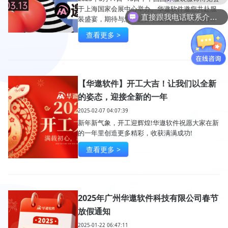
于上海国家会展中心举办。华遨软件邀您共赴服
直接跟我电话联系介绍产品吧
装盛宴，期待与您一起探索服装行业数字化转型
新方案 。
查看更多 >
【华遨软件】开工大吉！让我们以全新
的姿态，迎接全新的一年
2025-02-07 04:07:39
新年新气象，开工迎辉煌!华遨软件祝愿大家在新
的一年里创造更多精彩，收获满满成功!
查看更多 >
2025年广州华遨软件科技有限公司春节
放假通知
2025-01-22 06:47:11