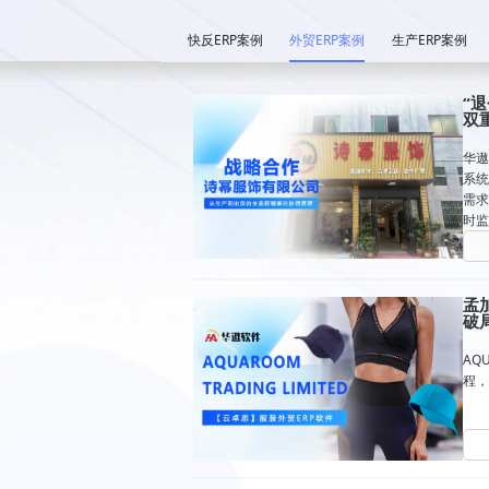
快反ERP案例
外贸ERP案例
生产ERP案例
“
双
华遨
系统
需求
时监
前提
用。
孟加
破
AQ
程，