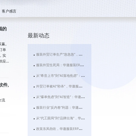
客户感言
福的
最新动态
双赢。
订单
服装外贸订单生产“急急急”，华遨服装ERP系统用AI拆解行业“生死时速”
，实
供应
服装外贸生死局：华遨服装ERP如何用AI拆解“快反”与“碎片化”难题？
金费
从“希音上市”到“AI落地焦虑”：华遨服装ERP如何成为服装企业破局的数字基建
软件,
外贸订单被AI“秒杀”，华遨服装ERP用技术重构服装行业利润新法则
从“爆单焦虑”到“AI智造”：华遨服装ERP如何让服装企业告别“肉身管理”时代
全流
服装行业“反内卷”利器：华遨服装ERP，如何让您的企业利润实现飞跃式增长？
从“代工困局”到“品牌出海”，华遨服装ERP如何为服装企业装上数智化“引擎”？
政策东风劲吹，华遨服装ERP为何成为服装企业数字化转型的“必选项”？