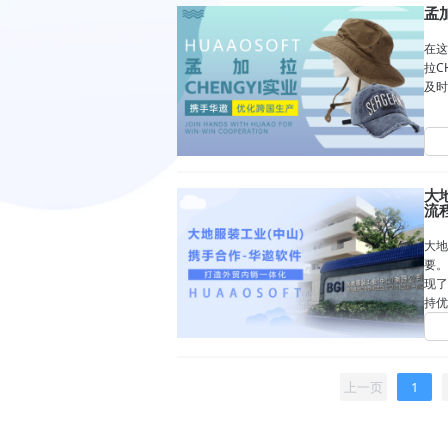
孟
在这
拉C
及时
大
流
大地
要。
现了
持优
上一页
1