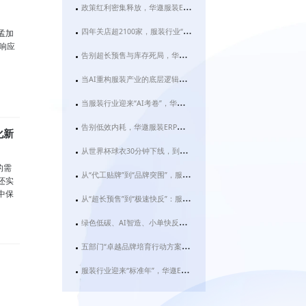
政策红利密集释放，华遨服装ERP系统助力服装企业抢占数智化转型先机
四年关店超2100家，服装行业“大店化”转型背后：华遨服装ERP如何破解效率困局？
孟加
响应
告别超长预售与库存死局，华遨服装ERP正让服装企业跑出智造加速度
当AI重构服装产业的底层逻辑，华遨服装ERP如何让“快反”不再只是一句口号？
当服装行业迎来“AI考卷”，华遨服装ERP用这两项功能交出满分答案
告别低效内耗，华遨服装ERP的AI助手如何让服装老板“躺赢”？
化新
从世界杯球衣30分钟下线，到天门千亿服装产业：华遨服装ERP为何成为2026服装企业的“数字必修课”？
的需
从“代工贴牌”到“品牌突围”，服装ERP成织造金三角的“数字粘合剂”
还实
中保
从“超长预售”到“极速快反”：服装ERP才是品牌破局的关键变量
绿色低碳、AI智造、小单快反……2026服装行业大变局下，为什么你的企业急需一套真正的服装ERP？
五部门“卓越品牌培育行动方案”出台，服装企业如何借华遨ERP抢占先机？
服装行业迎来“标准年”，华遨ERP用数字化快反为品质中国添砖加瓦