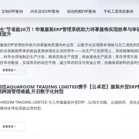
定制ERP案例
内衣泳衣ERP案例
箱包鞋帽ERP案例
手机工票系统案例
退仓”节省超20万！华遨服装ERP管理系统助力诗幂服饰实现效率与幸
重提升
服装ERP管理软件助力诗幂服饰贯通内外运营，以数字化实现降本增效与员工满意的
的全面赋能带来的效益直接体现在企业经营中——在生产计划管理上，系统能够根据
，科学合理地制定生产计划，精准安排生产进度，有效避免生产延误；库存管理方面
控库存数据，实现库存的动态平衡，减少库存积压与资金占用，在确保原材料的及时
下，不再需要囤积面辅料，从而降低仓库、厂房租赁面积，直接每年节省超20万的租
查看更多 >
拉AQUAROOM TRADING LIMITED携手【云卓思】服装外贸ERP
局跨国管理难题,开启数字化转型
UAROOM TRADING LIMITED 引入华遨服装外贸ERP，以强大功能、云端协同、优化
驱动全球化高效运营转型。
查看更多 >