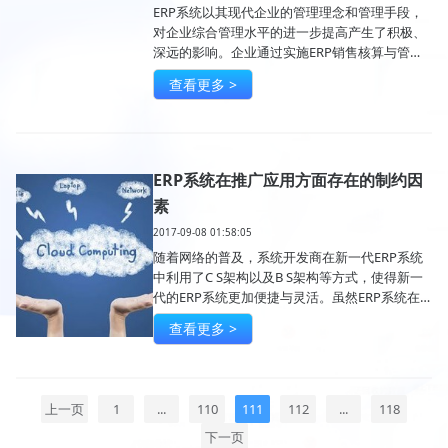
ERP系统以其现代企业的管理理念和管理手段，
对企业综合管理水平的进一步提高产生了积极、
深远的影响。企业通过实施ERP销售核算与管理
系统，规范了销售部门基础管理，优化了部分业
查看更多 >
务流程，保证了业务处理的通畅和数据的准确
性。
ERP系统在推广应用方面存在的制约因
素
2017-09-08 01:58:05
随着网络的普及，系统开发商在新一代ERP系统
中利用了C S架构以及B S架构等方式，使得新一
代的ERP系统更加便捷与灵活。虽然ERP系统在
不断改进，但其推广应用仍然存在着制约因素。
查看更多 >
上一页
1
...
110
111
112
...
118
下一页