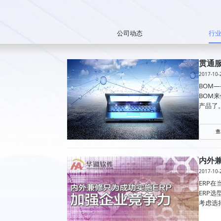
公司动态
行
贯通
2017-10-
BOM
BOM
产品了
查
内外
2017-10-
ERP
ERP
考虑选