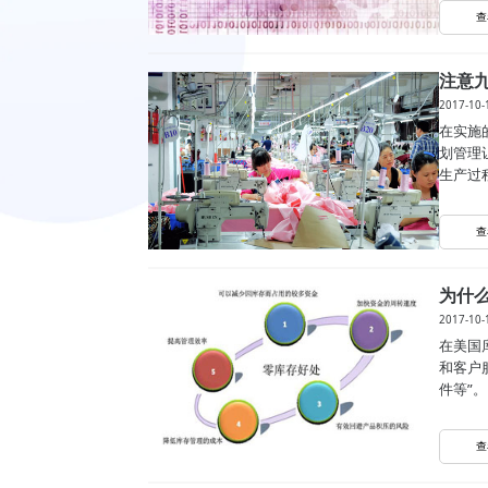
查
注意
2017-10-
在实施
划管理
生产过
查
为什
2017-10-
在美国
和客户
件等”。
查