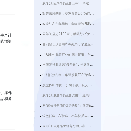
从“代工困局”到“品牌出海”，华遨服装ERP如何为服装企业装上数智化“引擎”？
政策东风劲吹，华遨服装ERP为何成为服装企业数字化转型的“必选项”？
政策红利密集释放，华遨服装ERP系统助力服装企业抢占数智化转型先机
四年关店超2100家，服装行业“大店化”转型背后：华遨服装ERP如何破解效率困局？
的生产计
大的增加
告别超长预售与库存死局，华遨服装ERP正让服装企业跑出智造加速度
当AI重构服装产业的底层逻辑，华遨服装ERP如何让“快反”不再只是一句口号？
当服装行业迎来“AI考卷”，华遨服装ERP用这两项功能交出满分答案
告别低效内耗，华遨服装ERP的AI助手如何让服装老板“躺赢”？
从世界杯球衣30分钟下线，到天门千亿服装产业：华遨服装ERP为何成为2026服装企业的“数字必修课”？
护、操作
从“代工贴牌”到“品牌突围”，服装ERP成织造金三角的“数字粘合剂”
成品和备
从“超长预售”到“极速快反”：服装ERP才是品牌破局的关键变量
绿色低碳、AI智造、小单快反……2026服装行业大变局下，为什么你的企业急需一套真正的服装ERP？
五部门“卓越品牌培育行动方案”出台，服装企业如何借华遨ERP抢占先机？