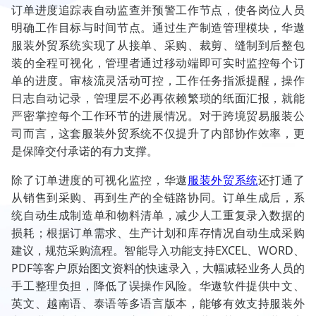
订单进度追踪表自动监查并预警工作节点，使各岗位人员
明确工作目标与时间节点。通过生产制造管理模块，华遨
服装外贸系统实现了从接单、采购、裁剪、缝制到后整包
装的全程可视化，管理者通过移动端即可实时监控每个订
单的进度。审核流灵活动可控，工作任务指派提醒，操作
日志自动记录，管理层不必再依赖繁琐的纸面汇报，就能
严密掌控每个工作环节的进展情况。对于跨境贸易服装公
司而言，这套服装外贸系统不仅提升了内部协作效率，更
是保障交付承诺的有力支撑。
除了订单进度的可视化监控，华遨
服装外贸系统
还打通了
从销售到采购、再到生产的全链路协同。订单生成后，系
统自动生成制造单和物料清单，减少人工重复录入数据的
损耗；根据订单需求、生产计划和库存情况自动生成采购
建议，规范采购流程。智能导入功能支持EXCEL、WORD、
PDF等客户原始图文资料的快速录入，大幅减轻业务人员的
手工整理负担，降低了误操作风险。华遨软件提供中文、
英文、越南语、泰语等多语言版本，能够有效支持服装外