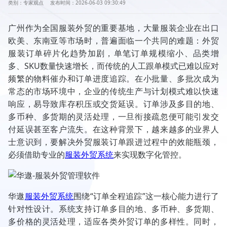
类别：专家观点
发布时间：2026-06-03 09:30:49
广州作为全国服装外贸的重要基地，大量服装企业在出口
欧美、东南亚等市场时，普遍面临一个共同的难题：外贸
服装订单碎片化趋势加剧，单笔订单规模缩小、品类增
多、SKU数量快速增长，而传统的人工跟单模式已难以应对
频繁的物料催办和订单进度追踪。在小批量、多批次成为
常态的市场环境中，企业的传统生产与计划模式难以快速
响应，易导致库存积压或交货延误。订单涉及多目的地、
多币种、多货期的灵活处理，一旦衔接疏忽便可能引发交
付延误甚至客户流失。在这种背景下，越来越多的业界人
士意识到，要解决外贸服装订单跟进过程中的效能瓶颈，
必须借助专业的
服装外贸系统
来实现数字化管控。
华遨
服装外贸系统
围绕“订单全程追踪”这一核心能力进行了
针对性设计。系统支持订单多目的地、多币种、多货期、
多价格的灵活处理，适应各类外贸订单的多样性。同时，