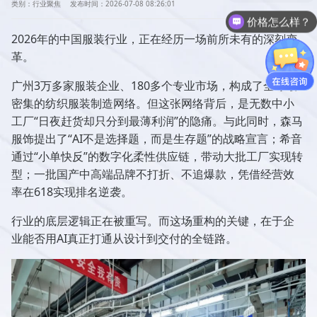
类别：行业聚焦
发布时间：2026-07-08 08:26:01
价格怎么样？
2026年的中国服装行业，正在经历一场前所未有的深刻变
革。
广州3万多家服装企业、180多个专业市场，构成了全球最
密集的纺织服装制造网络。但这张网络背后，是无数中小
工厂“日夜赶货却只分到最薄利润”的隐痛。与此同时，森马
服饰提出了“AI不是选择题，而是生存题”的战略宣言；希音
通过“小单快反”的数字化柔性供应链，带动大批工厂实现转
型；一批国产中高端品牌不打折、不追爆款，凭借经营效
率在618实现排名逆袭。
行业的底层逻辑正在被重写。而这场重构的关键，在于企
业能否用AI真正打通从设计到交付的全链路。