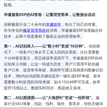
瓶颈。
华遨服装ERP的AI答卷：让繁琐变简单，让数据会说话
深耕服装行业二十余年的
华遨软件
，给出了自己的答案。
作为专业的
服装管理系统
提供商，华遨服装ERP深度融合AI
技术，从两个维度重构了服装企业的管理效率。
第一，AI识别录入——让“数小时”变成“10分钟”。
传统模
式下，一张客户订单从手工录入到同步系统，往往需要数
十分钟甚至更久，而且错误率居高不下。华遨服装ERP的AI
识别录入功能，让这一切成为历史：用户只需用手机拍摄
客户订单、送货单等单据，系统即可通过高精度AI图像识别
技术，3秒内自动抓取关键信息并一键生成ERP单据。原本
需要数小时处理的30张单据，如今10分钟即可完成，效率
提升15倍以上。数据实时同步，既提效又保准。
第二，AI以图搜图——让“大海捞针”变成“一拍即得”。
服
装行业SKU海量，找款、找料、核价、查库存，传统关键词