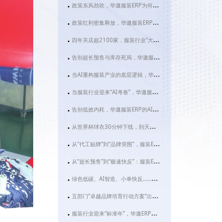
政策东风劲吹，华遨服装ERP为何成为服装企业数字化转型的“必选项”？
政策红利密集释放，华遨服装ERP系统助力服装企业抢占数智化转型先机
四年关店超2100家，服装行业“大店化”转型背后：华遨服装ERP如何破解效率困局？
告别超长预售与库存死局，华遨服装ERP正让服装企业跑出智造加速度
当AI重构服装产业的底层逻辑，华遨服装ERP如何让“快反”不再只是一句口号？
当服装行业迎来“AI考卷”，华遨服装ERP用这两项功能交出满分答案
告别低效内耗，华遨服装ERP的AI助手如何让服装老板“躺赢”？
从世界杯球衣30分钟下线，到天门千亿服装产业：华遨服装ERP为何成为2026服装企业的“数字必修课”？
从“代工贴牌”到“品牌突围”，服装ERP成织造金三角的“数字粘合剂”
从“超长预售”到“极速快反”：服装ERP才是品牌破局的关键变量
绿色低碳、AI智造、小单快反……2026服装行业大变局下，为什么你的企业急需一套真正的服装ERP？
五部门“卓越品牌培育行动方案”出台，服装企业如何借华遨ERP抢占先机？
服装行业迎来“标准年”，华遨ERP用数字化快反为品质中国添砖加瓦