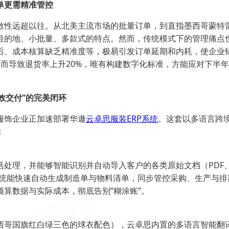
单更需精准管控
散性远超以往。从北美主流市场的批量订单，到直指墨西哥蒙特
目的地、小批量、多款式的特点。然而，传统模式下的管理痛点
后、成本核算缺乏精准度等，极易引发订单延期和内耗，使企业
而导致退货率上升20%，唯有构建数字化标准，方能应对下半
效交付”的完美闭环
服饰企业正加速部署华遨
云卓思服装ERP系统
。这套以多语言跨
：
处理，并能够智能识别并自动导入客户的各类原始文档（PDF、
系统能快速自动生成制造单与物料清单，同步管控采购、生产与排
算数据与实际成本，彻底告别“糊涂账”。
西哥国旗红白绿三色的球衣配色），云卓思内置的多语言智能翻