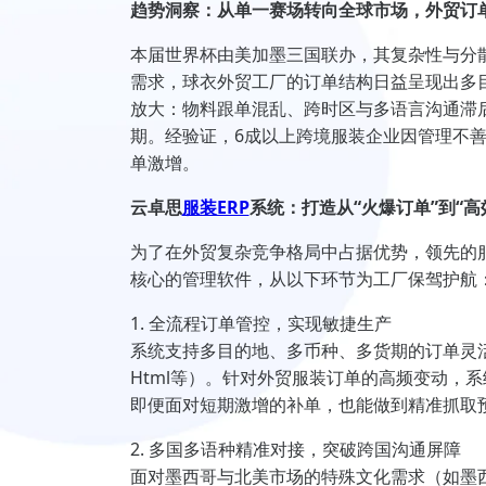
趋势洞察：从单一赛场转向全球市场，外贸订
本届世界杯由美加墨三国联办，其复杂性与分
需求，球衣外贸工厂的订单结构日益呈现出多
放大：物料跟单混乱、跨时区与多语言沟通滞
期。经验证，6成以上跨境服装企业因管理不善
单激增。
云卓思
服装ERP
系统：打造从“火爆订单”到“高
为了在外贸复杂竞争格局中占据优势，领先的
核心的管理软件，从以下环节为工厂保驾护航
1. 全流程订单管控，实现敏捷生产
系统支持多目的地、多币种、多货期的订单灵活
Html等）。针对外贸服装订单的高频变动，
即便面对短期激增的补单，也能做到精准抓取预
2. 多国多语种精准对接，突破跨国沟通屏障
面对墨西哥与北美市场的特殊文化需求（如墨