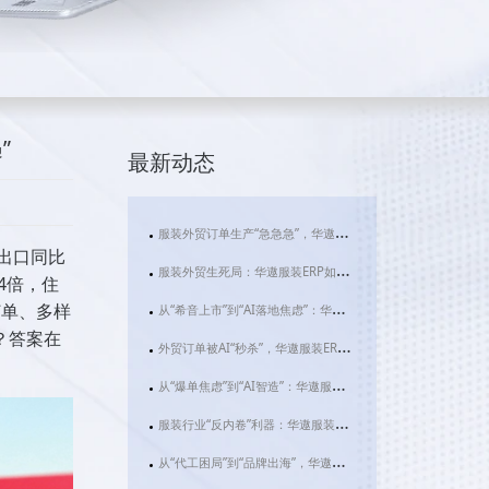
”
最新动态
服装外贸订单生产“急急急”，华遨服装ERP系统用AI拆解行业“生死时速”
出口同比
服装外贸生死局：华遨服装ERP如何用AI拆解“快反”与“碎片化”难题？
4倍，住
订单、多样
从“希音上市”到“AI落地焦虑”：华遨服装ERP如何成为服装企业破局的数字基建
？答案在
外贸订单被AI“秒杀”，华遨服装ERP用技术重构服装行业利润新法则
从“爆单焦虑”到“AI智造”：华遨服装ERP如何让服装企业告别“肉身管理”时代
服装行业“反内卷”利器：华遨服装ERP，如何让您的企业利润实现飞跃式增长？
从“代工困局”到“品牌出海”，华遨服装ERP如何为服装企业装上数智化“引擎”？