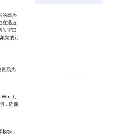
雷的高热
也在迅速
错失窗口
年频繁的订
境贸易为
Word、
期，确保
译模块，