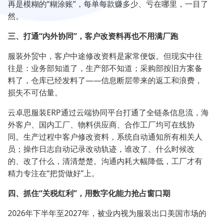
再是模糊的“糊涂账”，每单每款赚多少、亏在哪里，一目了
然。
三、打通“内外协同”，客户改资料再也不用满厂跑
服装外贸中，客户中途修改资料是家常便饭。但现实中往
往是：业务部知道了，生产部不知道；采购部按旧方案备
料了，仓库已经发料了——信息断层带来的返工和浪费，
损失不可估量。
云卓思服装ERP通过云端协同平台打通了全链条信息流，海
外客户、国内工厂、物料供应商、合作工厂均可在线协
同。生产过程中客户修改资料，系统自动通知所有相关人
员；操作日志自动记录改动轨迹，谁改了、什么时候改
的、改了什么，清清楚楚。沟通内耗大幅降低，工厂才有
精力专注在“把货做好”上。
四、抓住“关税红利”，用数字化能力抢占窗口期
2026年下半年至2027年，被业内视为服装出口美国市场的