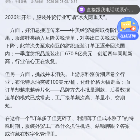
类别：行业聚焦
发布时间：2026-06-08 08:10:31
直接跟我电话联系介绍产品吧
2026年开年，服装外贸行业可谓“冰火两重天”。
一方面，好消息接连传来——中美经贸磋商取得阶段性成
果，服装鞋类纳入互降关税清单，对美出口关税成本有望
下降，此前流失至东南亚的纺织服装订单正逐步回流国
内；一季度纺织品服装出口670.8亿美元，创近四年同期新
高，行业信心正在恢复。
但另一方面，挑战并未消失。上游原料涨价潮席卷全行
业，布伦特原油突破100美元/桶，化纤价格大幅走高；而
订单却越来越碎片化——品牌方先小批量测款、后看数据
追单的模式已成常态，工厂接单频次高、单量小、交期
短。
在这样一个“订单多了但更碎了、利润薄了但成本涨了”的特
殊时期，服装外贸工厂靠什么抓住机遇、站稳脚跟？答案
或许藏在数字化管理里。