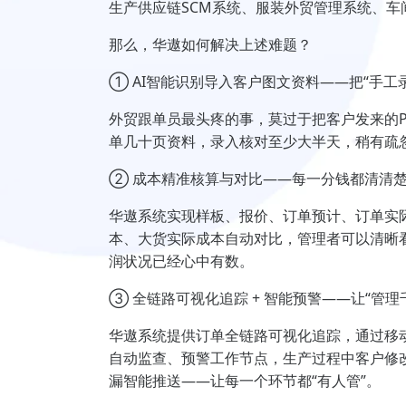
生产供应链SCM系统、服装外贸管理系统、
那么，华遨如何解决上述难题？
① AI智能识别导入客户图文资料——把“手工录
外贸跟单员最头疼的事，莫过于把客户发来的PD
单几十页资料，录入核对至少大半天，稍有疏
② 成本精准核算与对比——每一分钱都清清
华遨系统实现样板、报价、订单预计、订单实
本、大货实际成本自动对比，管理者可以清晰
润状况已经心中有数。
③ 全链路可视化追踪 + 智能预警——让“管理
华遨系统提供订单全链路可视化追踪，通过移
自动监查、预警工作节点，生产过程中客户修
漏智能推送——让每一个环节都“有人管”。