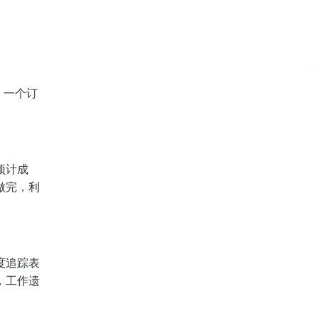
。一个订
预计成
做完，利
度追踪表
，工作遗