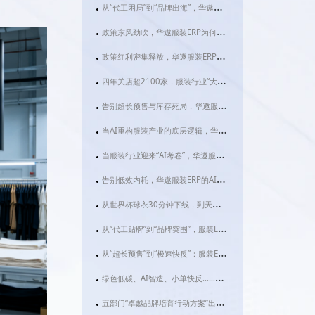
从“代工困局”到“品牌出海”，华遨服装ERP如何为服装企业装上数智化“引擎”？
政策东风劲吹，华遨服装ERP为何成为服装企业数字化转型的“必选项”？
政策红利密集释放，华遨服装ERP系统助力服装企业抢占数智化转型先机
四年关店超2100家，服装行业“大店化”转型背后：华遨服装ERP如何破解效率困局？
告别超长预售与库存死局，华遨服装ERP正让服装企业跑出智造加速度
当AI重构服装产业的底层逻辑，华遨服装ERP如何让“快反”不再只是一句口号？
当服装行业迎来“AI考卷”，华遨服装ERP用这两项功能交出满分答案
告别低效内耗，华遨服装ERP的AI助手如何让服装老板“躺赢”？
从世界杯球衣30分钟下线，到天门千亿服装产业：华遨服装ERP为何成为2026服装企业的“数字必修课”？
从“代工贴牌”到“品牌突围”，服装ERP成织造金三角的“数字粘合剂”
从“超长预售”到“极速快反”：服装ERP才是品牌破局的关键变量
绿色低碳、AI智造、小单快反……2026服装行业大变局下，为什么你的企业急需一套真正的服装ERP？
五部门“卓越品牌培育行动方案”出台，服装企业如何借华遨ERP抢占先机？