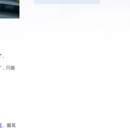
了。
”，只能
统
、服装