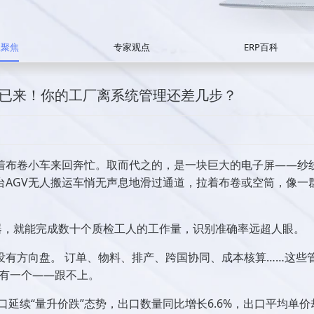
业聚焦
专家观点
ERP百科
代已来！你的工厂离系统管理还差几步？
着布卷小车来回奔忙。取而代之的，是一块巨大的电子屏——纱
台AGV无人搬运车悄无声息地滑过通道，拉着布卷或空筒，像一
台机器，就能完成数十个质检工人的工作量，识别准确率远超人眼。
没有方向盘。 订单、物料、排产、跨国协同、成本核算……这些
只有一个——跟不上。
口延续“量升价跌”态势，出口数量同比增长6.6%，出口平均单价