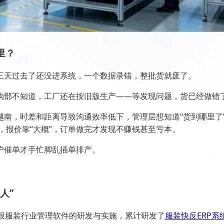
里？
三天过去了还没进系统，一个数据录错，整批货就废了。
购部不知道，工厂还在按旧版生产——等发现问题，货已经做错
南，时差和距离导致沟通效率低下，管理层想知道“货到哪里了
，报价靠“大概”，订单做完才发现不赚钱甚至亏本。
户催单才手忙脚乱插单排产。
人”
扎根服装行业管理软件的研发与实施，累计研发了
服装快反ERP系