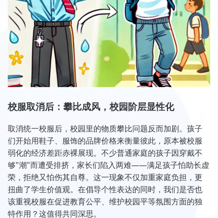
校服取消后：攀比成风，校园阶层显性化
取消统一校服后，校园里的物质攀比问题反而加剧。孩子
们开始用鞋子、服饰的品牌价格来衡量彼此，原本被校服
弱化的经济差距赤裸展现。不少普通家庭的孩子因穿戴不
够"潮"而遭受排挤，家长们陷入两难——满足孩子怕助长虚
荣，拒绝又怕伤其自尊。这一现象不仅加重家庭负担，更
扭曲了学生价值观。在倡导个性表达的同时，我们是否也
该重视校服在促进教育公平、维护校园平等氛围方面的独
特作用？这值得共同深思。