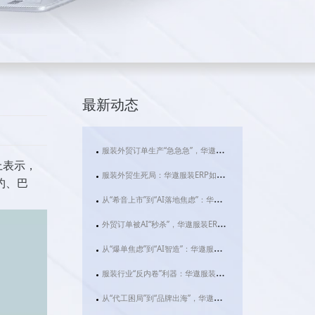
最新动态
服装外贸订单生产“急急急”，华遨服装ERP系统用AI拆解行业“生死时速”
坛上表示，
服装外贸生死局：华遨服装ERP如何用AI拆解“快反”与“碎片化”难题？
约、巴
从“希音上市”到“AI落地焦虑”：华遨服装ERP如何成为服装企业破局的数字基建
外贸订单被AI“秒杀”，华遨服装ERP用技术重构服装行业利润新法则
从“爆单焦虑”到“AI智造”：华遨服装ERP如何让服装企业告别“肉身管理”时代
服装行业“反内卷”利器：华遨服装ERP，如何让您的企业利润实现飞跃式增长？
从“代工困局”到“品牌出海”，华遨服装ERP如何为服装企业装上数智化“引擎”？