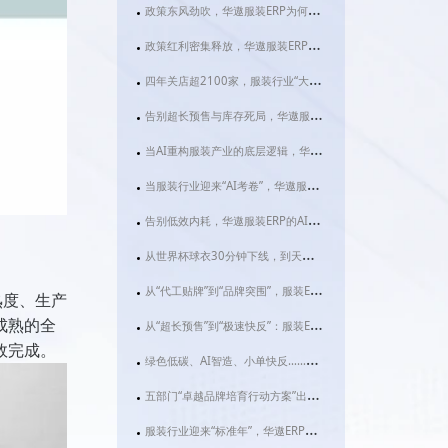
政策东风劲吹，华遨服装ERP为何成为服装企业数字化转型的“必选项”？
政策红利密集释放，华遨服装ERP系统助力服装企业抢占数智化转型先机
四年关店超2100家，服装行业“大店化”转型背后：华遨服装ERP如何破解效率困局？
告别超长预售与库存死局，华遨服装ERP正让服装企业跑出智造加速度
当AI重构服装产业的底层逻辑，华遨服装ERP如何让“快反”不再只是一句口号？
当服装行业迎来“AI考卷”，华遨服装ERP用这两项功能交出满分答案
告别低效内耗，华遨服装ERP的AI助手如何让服装老板“躺赢”？
从世界杯球衣30分钟下线，到天门千亿服装产业：华遨服装ERP为何成为2026服装企业的“数字必修课”？
从“代工贴牌”到“品牌突围”，服装ERP成织造金三角的“数字粘合剂”
熟度、生产
成熟的全
从“超长预售”到“极速快反”：服装ERP才是品牌破局的关键变量
效完成。
绿色低碳、AI智造、小单快反……2026服装行业大变局下，为什么你的企业急需一套真正的服装ERP？
五部门“卓越品牌培育行动方案”出台，服装企业如何借华遨ERP抢占先机？
服装行业迎来“标准年”，华遨ERP用数字化快反为品质中国添砖加瓦